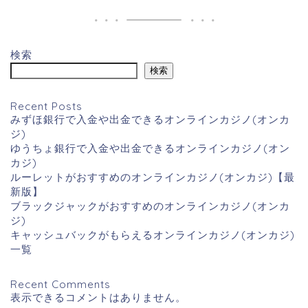
検索
検索
Recent Posts
みずほ銀行で入金や出金できるオンラインカジノ(オンカ
ジ)
ゆうちょ銀行で入金や出金できるオンラインカジノ(オン
カジ)
ルーレットがおすすめのオンラインカジノ(オンカジ)【最
新版】
ブラックジャックがおすすめのオンラインカジノ(オンカ
ジ)
キャッシュバックがもらえるオンラインカジノ(オンカジ)
一覧
Recent Comments
表示できるコメントはありません。