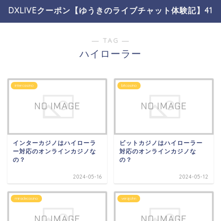
DXLIVEクーポン【ゆうきのライブチャット体験記】41
― TAG ―
ハイローラー
intercasino
bitcasino
インターカジノはハイローラ
ビットカジノはハイローラー
ー対応のオンラインカジノな
対応のオンラインカジノな
の？
の？
2024-05-16
2024-05-12
miraclecasino
verajohn