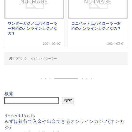
ワンダーカジノはハイローラ
コニベットはハイローラー対
ー対応のオンラインカジノな
応のオンラインカジノなの？
の？
2024-05-02
2024-05-01
HOME
タグ : ハイローラー
検索
検索
Recent Posts
みずほ銀行で入金や出金できるオンラインカジノ(オンカ
ジ)