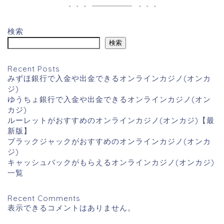
検索
検索
Recent Posts
みずほ銀行で入金や出金できるオンラインカジノ(オンカ
ジ)
ゆうちょ銀行で入金や出金できるオンラインカジノ(オン
カジ)
ルーレットがおすすめのオンラインカジノ(オンカジ)【最
新版】
ブラックジャックがおすすめのオンラインカジノ(オンカ
ジ)
キャッシュバックがもらえるオンラインカジノ(オンカジ)
一覧
Recent Comments
表示できるコメントはありません。