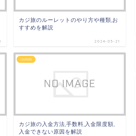
カジ旅のルーレットのやり方や種類,お
すすめを解説
1
2024-05-21
casitabi
カジ旅の入金方法,手数料,入金限度額,
入金できない原因を解説