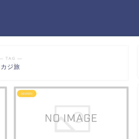
― TAG ―
カジ旅
casitabi