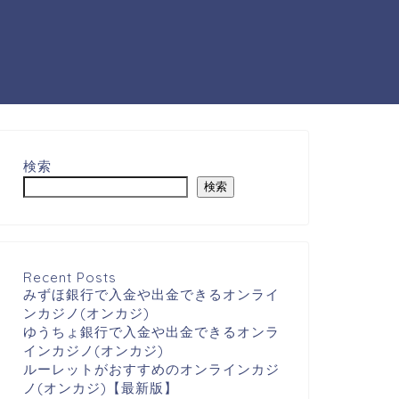
検索
検索
Recent Posts
みずほ銀行で入金や出金できるオンライ
ンカジノ(オンカジ)
ゆうちょ銀行で入金や出金できるオンラ
インカジノ(オンカジ)
ルーレットがおすすめのオンラインカジ
ノ(オンカジ)【最新版】