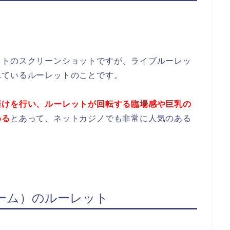
ットのスクリーンショットですが、ライブルーレッ
れているルーレットのことです。
賭けを行い、ルーレットが回転する臨場感や巨乳の
める
とあって、ネットカジノでも非常に人気のある
ーム）のルーレット