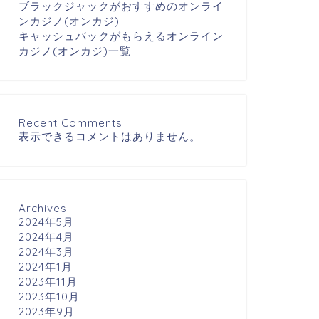
ブラックジャックがおすすめのオンライ
ンカジノ(オンカジ)
キャッシュバックがもらえるオンライン
カジノ(オンカジ)一覧
Recent Comments
表示できるコメントはありません。
Archives
2024年5月
2024年4月
2024年3月
2024年1月
2023年11月
2023年10月
2023年9月