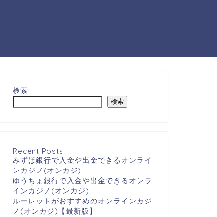
検索
検索
Recent Posts
みずほ銀行で入金や出金できるオンライ
ンカジノ(オンカジ)
ゆうちょ銀行で入金や出金できるオンラ
インカジノ(オンカジ)
ルーレットがおすすめのオンラインカジ
ノ(オンカジ)【最新版】