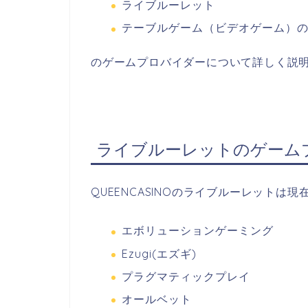
ライブルーレット
テーブルゲーム（ビデオゲーム）
のゲームプロバイダーについて詳しく説
ライブルーレットのゲーム
QUEENCASINOのライブルーレットは現
エボリューションゲーミング
Ezugi(エズギ)
プラグマティックプレイ
オールベット