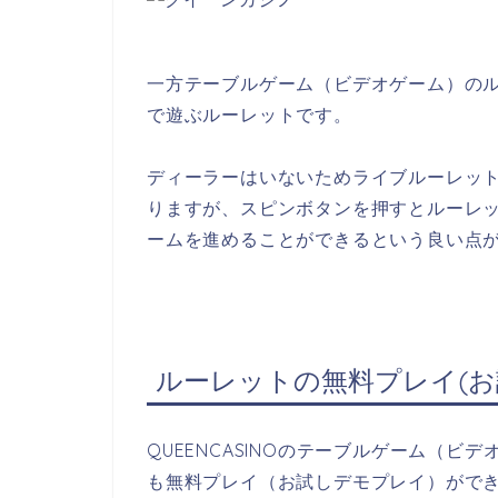
一方テーブルゲーム（ビデオゲーム）の
で遊ぶルーレットです。
ディーラーはいないためライブルーレッ
りますが、スピンボタンを押すとルーレ
ームを進めることができるという良い点
ルーレットの無料プレイ(お
QUEENCASINOのテーブルゲーム（
も無料プレイ（お試しデモプレイ）がで