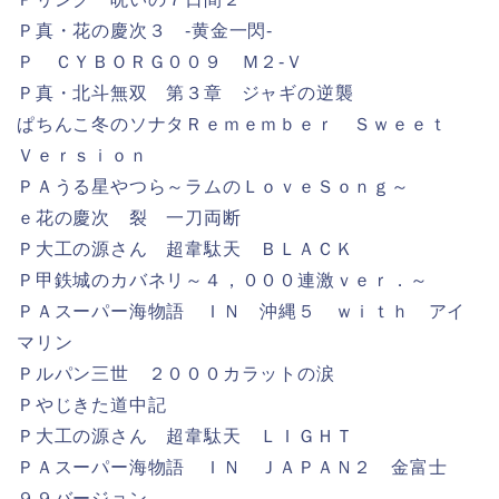
Ｐ真・花の慶次３ ‐黄金一閃‐
Ｐ ＣＹＢＯＲＧ００９ Ｍ２‐Ｖ
Ｐ真・北斗無双 第３章 ジャギの逆襲
ぱちんこ冬のソナタＲｅｍｅｍｂｅｒ Ｓｗｅｅｔ
Ｖｅｒｓｉｏｎ
ＰＡうる星やつら～ラムのＬｏｖｅＳｏｎｇ～
ｅ花の慶次 裂 一刀両断
Ｐ大工の源さん 超韋駄天 ＢＬＡＣＫ
Ｐ甲鉄城のカバネリ～４，０００連激ｖｅｒ．～
ＰＡスーパー海物語 ＩＮ 沖縄５ ｗｉｔｈ アイ
マリン
Ｐルパン三世 ２０００カラットの涙
Ｐやじきた道中記
Ｐ大工の源さん 超韋駄天 ＬＩＧＨＴ
ＰＡスーパー海物語 ＩＮ ＪＡＰＡＮ２ 金富士
９９バージョン