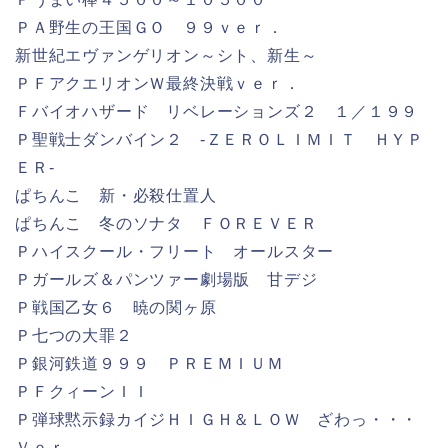
ＰＡ野生の王国ＧＯ ９９ｖｅｒ．
新世紀エヴァンゲリオン～シト、新生～
ＰＦアクエリオンＷ最終決戦ｖｅｒ．
Ｆバイオハザード リベレーションズ２ １／１９９
Ｐ聖戦士ダンバイン２ ‐ＺＥＲＯＬＩＭＩＴ ＨＹＰ
ＥＲ‐
ぱちんこ 新・必殺仕置人
ぱちんこ 冬のソナタ ＦＯＲＥＶＥＲ
Ｐハイスクール・フリート オールスター
Ｐガールズ＆パンツァー劇場版 甘デジ
Ｐ戦国乙女６ 暁の関ヶ原
Ｐ七つの大罪２
Ｐ銀河鉄道９９９ ＰＲＥＭＩＵＭ
ＰＦクィーンＩＩ
Ｐ弾球黙示録カイジＨＩＧＨ＆ＬＯＷ ざわっ・・・
Ｖｅｒ．