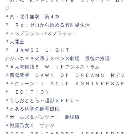
ジ
Ｐ真・北斗無双 第４章
Ｐ Ｒｅ：ゼロから始める異世界生活
ＰＦスプラッシュ×スプラッシュ
Ｐ大開王
Ｐ ＪＡＷＳ３ ＬＩＧＨＴ
デジハネＰＡ火曜サスペンス劇場 最後の推理
ＰＡ大海物語５ Ｗｉｔｈアグネス・ラム
Ｐ新鬼武者 ＤＡＷＮ ＯＦ ＤＲＥＡＭＳ 甘デジ
ＰＦクィーンＩＩ ３０ｔｈ ＡＮＮＩＶＥＲＳＡＲ
Ｙ ＥＤＩＴＩＯＮ
Ｐうしおととら～超獣ＳＰＥＣ～
Ｐとある科学の超電磁砲
Ｐガールズ＆パンツァー 劇場版
Ｐ戦国乙女５ 甘デジ
Ｐ００９ ＲＥ：ＣＹＢＯＲＧ ＡＣＣＥＬＥＲＡＴ