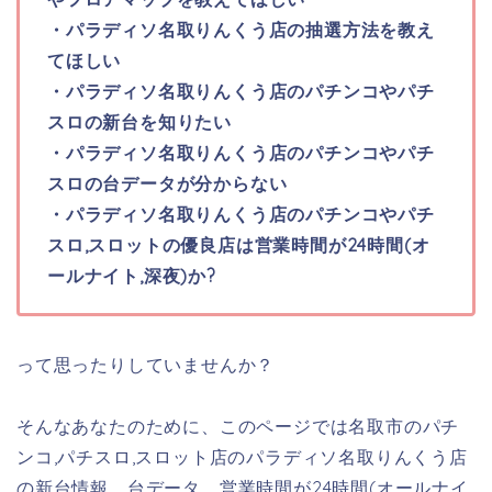
・パラディソ名取りんくう店の抽選方法を教え
てほしい
・パラディソ名取りんくう店のパチンコやパチ
スロの新台を知りたい
・パラディソ名取りんくう店のパチンコやパチ
スロの台データが分からない
・パラディソ名取りんくう店のパチンコやパチ
スロ,スロットの優良店は営業時間が24時間(オ
ールナイト,深夜)か?
って思ったりしていませんか？
そんなあなたのために、このページでは名取市のパチ
ンコ,パチスロ,スロット店のパラディソ名取りんくう店
の新台情報、台データ、営業時間が24時間(オールナイ