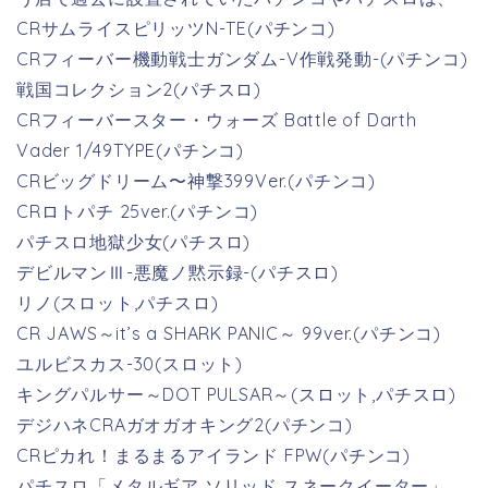
CRサムライスピリッツN-TE(パチンコ)
CRフィーバー機動戦士ガンダム-V作戦発動-(パチンコ)
戦国コレクション2(パチスロ)
CRフィーバースター・ウォーズ Battle of Darth
Vader 1/49TYPE(パチンコ)
CRビッグドリーム〜神撃399Ver.(パチンコ)
CRロトパチ 25ver.(パチンコ)
パチスロ地獄少女(パチスロ)
デビルマンⅢ-悪魔ノ黙示録-(パチスロ)
リノ(スロット,パチスロ)
CR JAWS～it’s a SHARK PANIC～ 99ver.(パチンコ)
ユルビスカス-30(スロット)
キングパルサー～DOT PULSAR～(スロット,パチスロ)
デジハネCRAガオガオキング2(パチンコ)
CRピカれ！まるまるアイランド FPW(パチンコ)
パチスロ「メタルギア ソリッド スネークイーター」