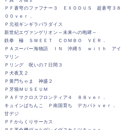
ＰＦ蒼穹のファフナー３ ＥＸＯＤＵＳ 超蒼穹３８
００ｖｅｒ．
Ｐ元祖ギンギラパラダイス
新世紀エヴァンゲリオン～未来への咆哮～
鉄拳 極 ＳＷＥＥＴ ＣＯＭＢＯ ＶＥＲ．
ＰＡスーパー海物語 ＩＮ 沖縄５ ｗｉｔｈ アイ
マリン
Ｐリング 呪いの７日間３
Ｐ犬夜叉２
Ｐ黄門ちゃま 神盛２
Ｐ牙狼ＭＵＳＥＵＭ
ＰＡＦマクロスフロンティア４ ８８ｖｅｒ．
キュインぱちんこ Ｐ南国育ち デカパトｖｅｒ．
甘デジ
ＰＦからくりサーカス
ＰＦ革命機ヴァルヴレイヴ２カミツキｖｅｒ．