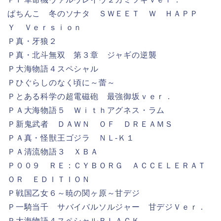
ぱちんこ 冬のソナタ ＳＷＥＥＴ Ｗ ＨＡＰＰ
Ｙ Ｖｅｒｓｉｏｎ
Ｐ真・牙狼２
Ｐ真・北斗無双 第３章 ジャギの逆襲
Ｐ大海物語４スペシャル
Ｐひぐらしのなく頃に～蕾～
Ｐとある科学の超電磁砲 最強御坂ｖｅｒ．
ＰＡ大海物語５ Ｗｉｔｈアグネス・ラム
Ｐ新鬼武者 ＤＡＷＮ ＯＦ ＤＲＥＡＭＳ
ＰＡ真・怪獣王ゴジラ ＮＬ‐Ｋ１
ＰＡ清流物語３ ＸＢＡ
Ｐ００９ ＲＥ：ＣＹＢＯＲＧ ＡＣＣＥＬＥＲＡＴ
ＯＲ ＥＤＩＴＩＯＮ
Ｐ戦国乙女６～暁の関ヶ原～甘デジ
Ｐ一騎当千 サバイバルソルジャー 甘デジＶｅｒ．
Ｐ大海物語４スペシャルＢＬＡＣＫ