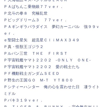
ＰＡぱちんこ乗物娘７７ｖｅｒ．
Ｐ北斗の拳８ 究極乱世
Ｐビッグドリーム３ ７７ｖｅｒ．
ＰＡギンギラパラダイス 夢幻カーニバル 強９９ｖ
ｅｒ．
ｅ聖闘士星矢 超流星ＣｌｉＭＡＸ３４９
Ｐ真・怪獣王ゴジラ２
Ｐルパン三世 ＴＨＥ ＦＩＲＳＴ
Ｐ宇宙戦艦ヤマト２２０２ ‐ＯＮＬＹ ＯＮＥ‐
Ｐ宇宙戦艦ヤマト２２０２ 愛の戦士たち
ＰＦ機動戦士ガンダムＳＥＥＤ
Ｐ野生の王国ＧＯ Ｍ‐Ｔ ＹＴ８００
Ｐシティーハンター 俺の心を震わせた日 凄ライト
ミドル
Ｐバキ３１９ｖｅｒ．
Ｐ ＴＩＧＥＲ ＆ ＢＵＮＮＹ ～完全無欠ＷＩＬ