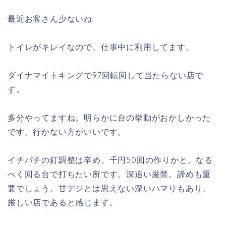
最近お客さん少ないね
トイレがキレイなので、仕事中に利用してます。
ダイナマイトキングで97回転回して当たらない店で
す。
多分やってますね。明らかに台の挙動がおかしかった
です。行かない方がいいです。
イチパチの釘調整は辛め。千円50回の作りかと。なる
べく回る台で打ちたい所です。深追い厳禁。諦めも重
要でしょう。甘デジとは思えない深いハマりもあり、
厳しい店であると感じます。