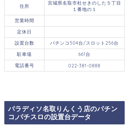
宮城県名取市杜せきのした５丁目
住所
１番地の１
営業時間
定休日
設置台数
パチンコ504台/スロット256台
駐車場
661台
電話番号
022-381-0888
パラディソ名取りんくう店のパチン
コ,パチスロの設置台データ