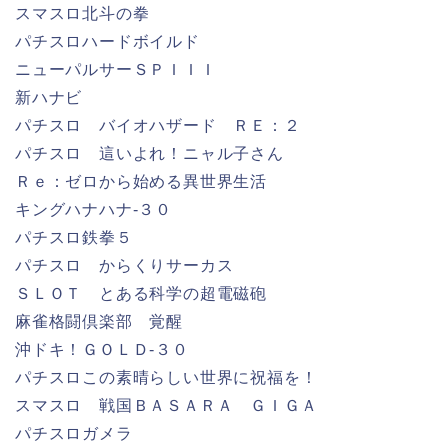
スマスロ北斗の拳
パチスロハードボイルド
ニューパルサーＳＰＩＩＩ
新ハナビ
パチスロ バイオハザード ＲＥ：２
パチスロ 這いよれ！ニャル子さん
Ｒｅ：ゼロから始める異世界生活
キングハナハナ‐３０
パチスロ鉄拳５
パチスロ からくりサーカス
ＳＬＯＴ とある科学の超電磁砲
麻雀格闘倶楽部 覚醒
沖ドキ！ＧＯＬＤ‐３０
パチスロこの素晴らしい世界に祝福を！
スマスロ 戦国ＢＡＳＡＲＡ ＧＩＧＡ
パチスロガメラ