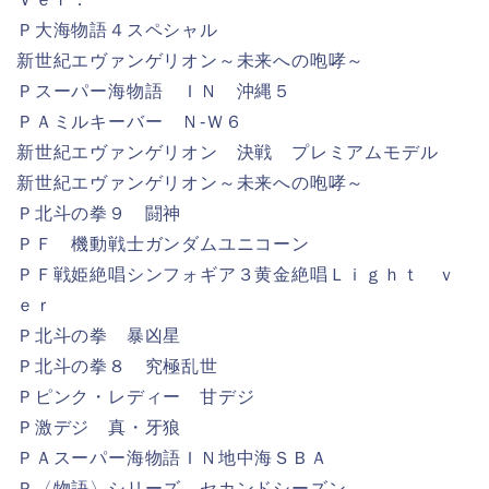
Ｐ大海物語４スペシャル
新世紀エヴァンゲリオン～未来への咆哮～
Ｐスーパー海物語 ＩＮ 沖縄５
ＰＡミルキーバー Ｎ‐Ｗ６
新世紀エヴァンゲリオン 決戦 プレミアムモデル
新世紀エヴァンゲリオン～未来への咆哮～
Ｐ北斗の拳９ 闘神
ＰＦ 機動戦士ガンダムユニコーン
ＰＦ戦姫絶唱シンフォギア３黄金絶唱Ｌｉｇｈｔ ｖ
ｅｒ
Ｐ北斗の拳 暴凶星
Ｐ北斗の拳８ 究極乱世
Ｐピンク・レディー 甘デジ
Ｐ激デジ 真・牙狼
ＰＡスーパー海物語ＩＮ地中海ＳＢＡ
Ｐ〈物語〉シリーズ セカンドシーズン