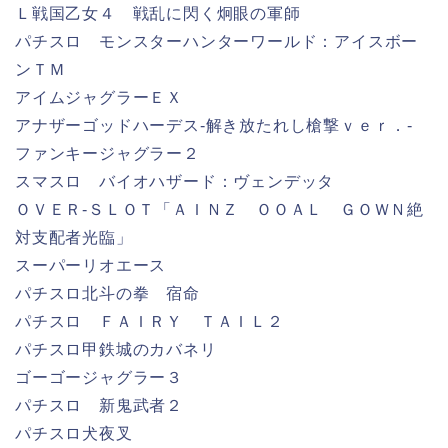
Ｌ戦国乙女４ 戦乱に閃く炯眼の軍師
パチスロ モンスターハンターワールド：アイスボー
ンＴＭ
アイムジャグラーＥＸ
アナザーゴッドハーデス‐解き放たれし槍撃ｖｅｒ．‐
ファンキージャグラー２
スマスロ バイオハザード：ヴェンデッタ
ＯＶＥＲ‐ＳＬＯＴ「ＡＩＮＺ ＯＯＡＬ ＧＯＷＮ絶
対支配者光臨」
スーパーリオエース
パチスロ北斗の拳 宿命
パチスロ ＦＡＩＲＹ ＴＡＩＬ２
パチスロ甲鉄城のカバネリ
ゴーゴージャグラー３
パチスロ 新鬼武者２
パチスロ犬夜叉