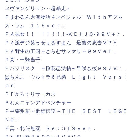
ヱヴァンゲリヲン～超暴走～
Ｐまわるん大海物語４スペシャル Ｗｉｔｈアグネ
ス・ラム １１９ｖｅｒ．
ＰＡ競女！！！！！！！！‐ＫＥＩＪＯ‐９９Ｖｅｒ．
ＰＡ激デジ笑ゥせぇるすまん 最後の忠告ＭＰＹ
ＰＡ野生の王国～どらむサファリ～９９Ｖｅｒ．
Ｐ真・一騎当千
Ｐバジリスク ～桜花忍法帖～早咲き桜９９ｖｅｒ．
ぱちんこ ウルトラ６兄弟 Ｌｉｇｈｔ Ｖｅｒｓｉ
ｏｎ
ＰＦからくりサーカス
Ｐわんニャンアドベンチャー
Ｐ中森明菜・歌姫伝説～ＴＨＥ ＢＥＳＴ ＬＥＧＥ
ＮＤ～
Ｐ真・北斗無双 Ｒｅ：３１９ｖｅｒ．
Ｐうまい棒４５００～１０５００