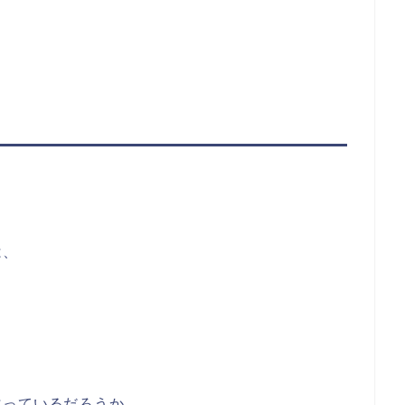
は、
違っているだろうか