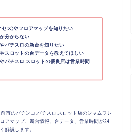
クセス)やフロアマップを知りたい
が分からない
やパチスロの新台を知りたい
やスロットの台データを教えてほしい
やパチスロ,スロットの優良店は営業時間
前市のパチンコ,パチスロ,スロット店のジャムフレ
フロアマップ、新台情報、台データ、営業時間が24
すく解説します。