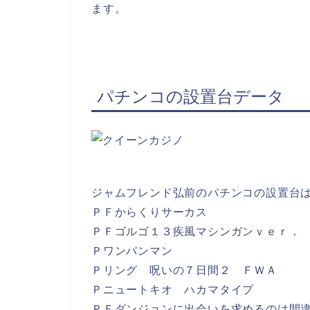
ます。
パチンコの設置台データ
ジャムフレンド弘前のパチンコの設置台
ＰＦからくりサーカス
ＰＦゴルゴ１３疾風マシンガンｖｅｒ．
Ｐワンパンマン
Ｐリング 呪いの７日間２ ＦＷＡ
Ｐニュートキオ ハカマタイプ
ＰＦダンジョンに出会いを求めるのは間