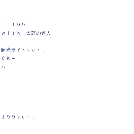
ｅｒ．１９９
 ｗｉｔｈ 太鼓の達人
日
ラ超光ライトｖｅｒ．
ＡＣＫ～
イム
．
 １９９ｖｅｒ．