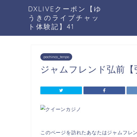
DXLIVEクーポン【ゆ
うきのライブチャッ
ト体験記】41
pachinco_tenpo
ジャムフレンド弘前【
このページを訪れたあなたはジャムフレ