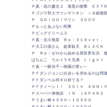
Ｐ真・花の慶次２ 漆黒の衝撃 ＥＸＴ
Ｐゴジラ対エヴァンゲリオン ～Ｇ細胞
Ｐ ＧＯ！ＧＯ！マリン ３０００
Ｐもっとあぶない刑事
Ｐビッグドリーム３
Ｐ真・北斗無双 Ｒｅ：３１９ｖｅｒ．
Ｐ大工の源さん 超韋駄天 ＢＬＡＣＫ
Ｐ Ｒｅ：ゼロから始める異世界生活 
ぱちんこ ウルトラ６兄弟 Ｌｉｇｈｔ
Ｐ真・一騎当千～桃園の誓い～
ＰＦダンジョンに出会いを求めるのは間
ＰＦダンベル何キロ持てる？
ＰＦクィーンＩＩ ３０ｔｈ ＡＮＮＩ
Ｐスーパー海物語 ＩＮ ＪＡＰＡＮ２
Ｐうまい棒４５００～１０５００
Ｐうまい棒４５００～１０５００