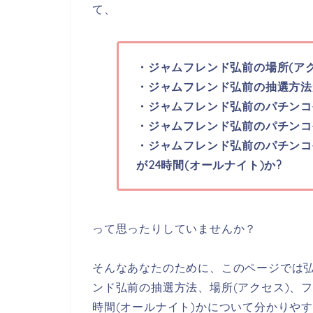
て、
・ジャムフレンド弘前の場所(ア
・ジャムフレンド弘前の抽選方法
・ジャムフレンド弘前のパチンコ
・ジャムフレンド弘前のパチンコ
・ジャムフレンド弘前のパチンコ
が24時間(オールナイト)か?
って思ったりしていませんか？
そんなあなたのために、このページでは弘
ンド弘前の抽選方法、場所(アクセス)、
時間(オールナイト)かについて分かりや