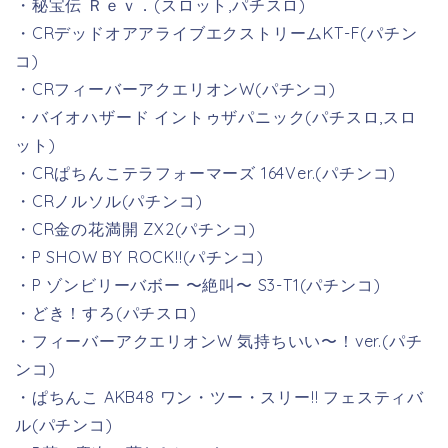
・秘宝伝 Ｒｅｖ．(スロット,パチスロ)
・CRデッドオアアライブエクストリームKT-F(パチン
コ)
・CRフィーバーアクエリオンW(パチンコ)
・バイオハザード イントゥザパニック(パチスロ,スロ
ット)
・CRぱちんこテラフォーマーズ 164Ver.(パチンコ)
・CRノルソル(パチンコ)
・CR金の花満開 ZX2(パチンコ)
・P SHOW BY ROCK!!(パチンコ)
・P ゾンビリーバボー 〜絶叫〜 S3-T1(パチンコ)
・どき！すろ(パチスロ)
・フィーバーアクエリオンW 気持ちいい〜！ver.(パチ
ンコ)
・ぱちんこ AKB48 ワン・ツー・スリー!! フェスティバ
ル(パチンコ)