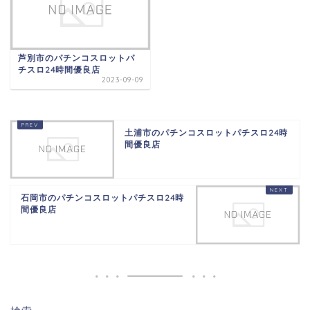
芦別市のパチンコスロットパ
チスロ24時間優良店
2023-09-09
土浦市のパチンコスロットパチスロ24時
間優良店
石岡市のパチンコスロットパチスロ24時
間優良店