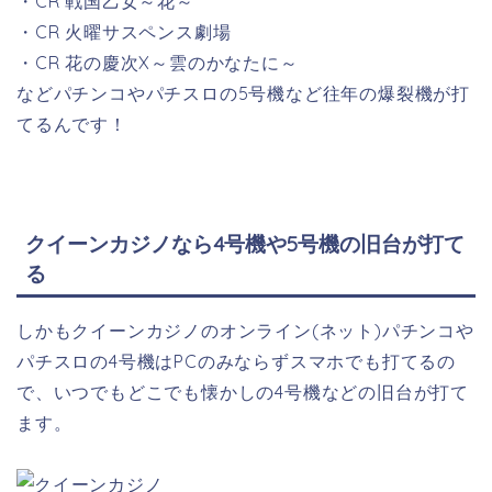
・CR 戦国乙女～花～
・CR 火曜サスペンス劇場
・CR 花の慶次X～雲のかなたに～
などパチンコやパチスロの5号機など往年の爆裂機が打
てるんです！
クイーンカジノなら4号機や5号機の旧台が打て
る
しかもクイーンカジノのオンライン(ネット)パチンコや
パチスロの4号機はPCのみならずスマホでも打てるの
で、いつでもどこでも懐かしの4号機などの旧台が打て
ます。