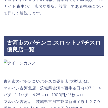
ナイト,夜中)か、店名や場所、設置してある機種につい
て詳しく解説します。
古河市のパチンコ,スロット,パチスロ
優良店一覧
古河市のパチンコやパチスロ優良店(大型店)は、
マルハン古河北店 茨城県古河市西牛谷田向497−1 4
パチ | 1.11パチ 6.25スロ | 1000円/46枚スロ
マルハン古河店 茨城県古河市茶屋新田字原山２７０