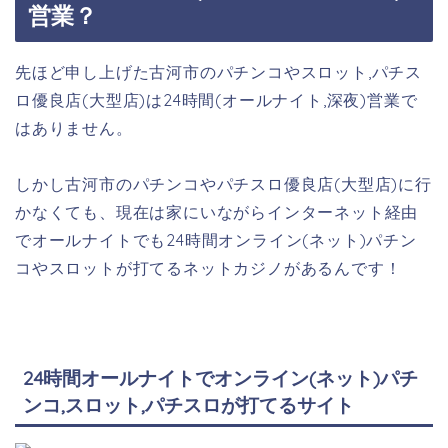
営業？
先ほど申し上げた古河市のパチンコやスロット,パチス
ロ優良店(大型店)は24時間(オールナイト,深夜)営業で
はありません。
しかし古河市のパチンコやパチスロ優良店(大型店)に行
かなくても、現在は家にいながらインターネット経由
でオールナイトでも24時間オンライン(ネット)パチン
コやスロットが打てるネットカジノがあるんです！
24時間オールナイトでオンライン(ネット)パチ
ンコ,スロット,パチスロが打てるサイト