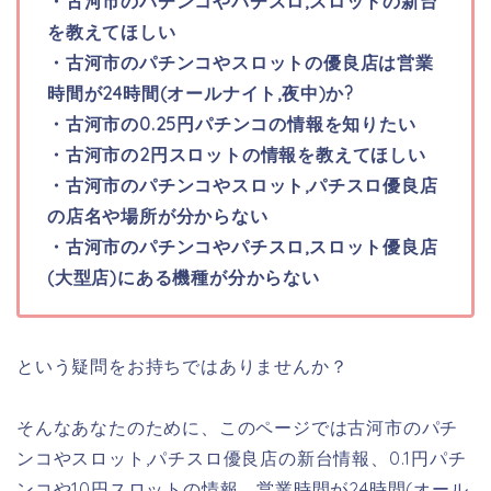
・古河市のパチンコやパチスロ,スロットの新台
を教えてほしい
・古河市のパチンコやスロットの優良店は営業
時間が24時間(オールナイト,夜中)か?
・古河市の0.25円パチンコの情報を知りたい
・古河市の2円スロットの情報を教えてほしい
・古河市のパチンコやスロット,パチスロ優良店
の店名や場所が分からない
・古河市のパチンコやパチスロ,スロット優良店
(大型店)にある機種が分からない
という疑問をお持ちではありませんか？
そんなあなたのために、このページでは古河市のパチ
ンコやスロット,パチスロ優良店の新台情報、0.1円パチ
ンコや10円スロットの情報、営業時間が24時間(オール