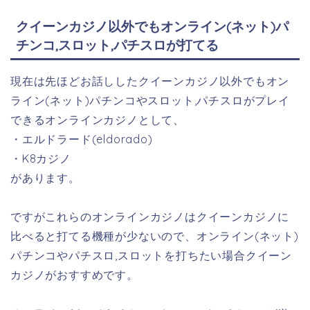
クイーンカジノ以外でもオンライン(ネット)パ
チンコ,スロット,パチスロが打てる
現在は先ほどお話ししたクイーンカジノ以外でもオン
ライン(ネット)パチンコやスロット,パチスロがプレイ
できるオンラインカジノとして、
・エルドラード(eldorado)
・K8カジノ
があります。
ですがこれらのオンラインカジノはクイーンカジノに
比べると打てる機種が少ないので、オンライン(ネット)
パチンコやパチスロ,スロットを打ちたい場合クイーン
カジノがおすすめです。