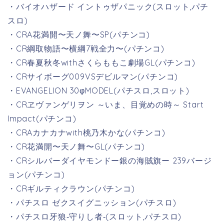
・バイオハザード イントゥザパニック(スロット,パチ
スロ)
・CRA花満開〜天ノ舞〜SP(パチンコ)
・CR綱取物語〜横綱7戦全力〜(パチンコ)
・CR春夏秋冬withさくらももこ劇場GL(パチンコ)
・CRサイボーグ009VSデビルマン(パチンコ)
・EVANGELION 30φMODEL(パチスロ,スロット)
・CRヱヴァンゲリヲン ～いま、目覚めの時～ Start
Impact(パチンコ)
・CRAカナカナwith桃乃木かな(パチンコ)
・CR花満開〜天ノ舞〜GL(パチンコ)
・CRシルバーダイヤモンドー銀の海賊旗ー 239バージ
ョン(パチンコ)
・CRギルティクラウン(パチンコ)
・パチスロ ゼクスイグニッション(パチスロ)
・パチスロ牙狼‐守りし者‐(スロット,パチスロ)