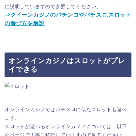
に説明していますので参照してください。
⇒クイーンカジノのパチンコやパチスロ,スロット
の遊び方を解説
オンラインカジノはスロットがプレ
イできる
オンラインカジノではパチスロに似たスロットも遊べ
ます。
スロットが遊べるオンラインカジノについては、以下
のページで丁寧に解説していますので見てください。