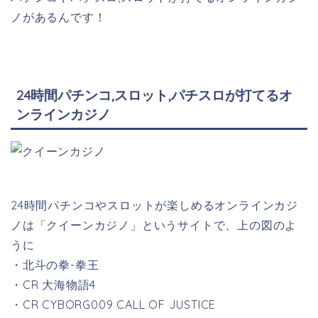
ノがあるんです！
24時間パチンコ,スロット,パチスロが打てるオ
ンラインカジノ
24時間パチンコやスロットが楽しめるオンラインカジ
ノは「クイーンカジノ」というサイトで、上の図のよ
うに
・北斗の拳-拳王
・CR 大海物語4
・CR CYBORG009 CALL OF JUSTICE