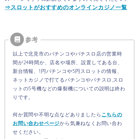
⇒スロットがおすすめのオンラインカジノ一覧
以上で北見市のパチンコやパチスロ店の営業時
間が24時間か、店名や場所、設置してある台、
新台情報、1円パチンコや5円スロットの情報、
ネットカジノで打てるパチンコやパチスロ,スロ
ットの5号機などの爆裂機についての説明は終わ
りです。
何か質問や不明な点などありましたら
こちらの
お問い合わせページ
から気兼ねなくお問い合わ
せください。