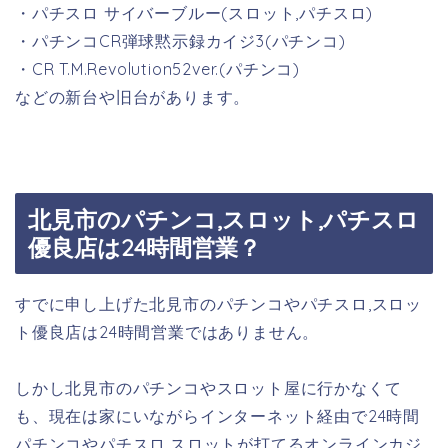
・パチスロ サイバーブルー(スロット,パチスロ)
・パチンコCR弾球黙示録カイジ3(パチンコ)
・CR T.M.Revolution52ver.(パチンコ)
などの新台や旧台があります。
北見市のパチンコ,スロット,パチスロ
優良店は24時間営業？
すでに申し上げた北見市のパチンコやパチスロ,スロッ
ト優良店は24時間営業ではありません。
しかし北見市のパチンコやスロット屋に行かなくて
も、現在は家にいながらインターネット経由で24時間
パチンコやパチスロ,スロットが打てるオンラインカジ