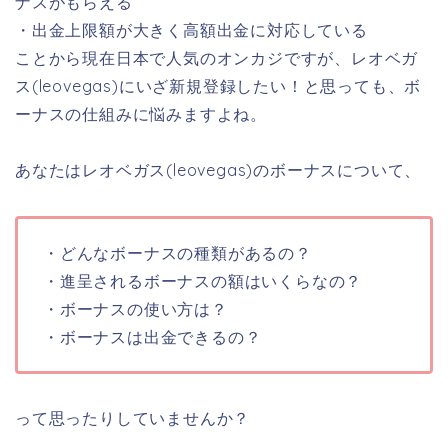
ナスがもらえる
・出金上限額が大きく高額出金に対応している
ことから現在日本で人気のオンカジですが、レオベガ
ス(leovegas)にいざ新規登録したい！と思っても、ボ
ーナスの仕組みに悩みますよね。
あなたはレオベガス(leovegas)のボーナスについて、
・どんなボーナスの種類があるの？
・進呈されるボーナスの額はいくらなの？
・ボーナスの使い方は？
・ボーナスは出金できるの？
って思ったりしていませんか？