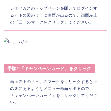
レオベガスのトップページを開いてログインす
ると下の図のように画面が出るので、画面左上
の「三」のマークをクリックしてください。
手順3 「キャンペーンカード」をクリック
画面左上の「三」のマークをクリックすると下
の図にあるようなメニュー画面が出るので、
「キャンペーンカード」をクリックしてくださ
い。