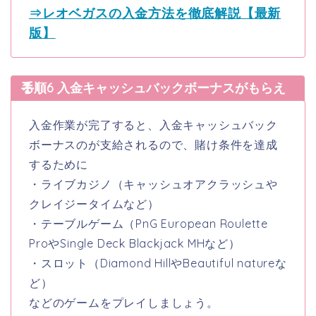
⇒レオベガスの入金方法を徹底解説【最新
版】
手順6 入金キャッシュバックボーナスがもらえる
入金作業が完了すると、入金キャッシュバック
ボーナスのが支給されるので、賭け条件を達成
するために
・ライブカジノ（キャッシュオアクラッシュや
クレイジータイムなど）
・テーブルゲーム（PnG European Roulette
ProやSingle Deck Blackjack MHなど）
・スロット（Diamond HillやBeautiful natureな
ど）
などのゲームをプレイしましょう。