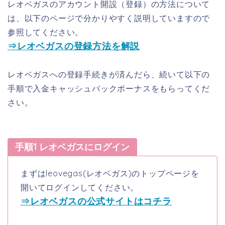
レオベガスのアカウント開設（登録）の方法について
は、以下のページで分かりやすく説明していますので
参照してください。
⇒レオベガスの登録方法を解説
レオベガスへの登録手続きが済んだら、続いて以下の
手順で入金キャッシュバックボーナスをもらってくだ
さい。
手順1 レオベガスにログイン
まずはleovegas(レオベガス)のトップページを
開いてログインしてください。
⇒レオベガスの公式サイトはコチラ