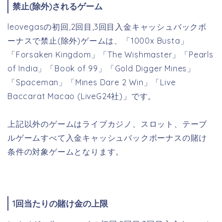
禁止(除外)されるゲーム
leovegasの初回,2回目,3回目入金キャッシュバックボ
ーナスで禁止(除外)ゲームは、「1000x Busta」
「Forsaken Kingdom」「The Wishmaster」「Pearls
of India」「Book of 99」「Gold Digger Mines」
「Spaceman」「Mines Dare 2 Win」「Live
Baccarat Macao (LiveG24社)」です。
上記以外のゲームはライブカジノ、スロット、テーブ
ルゲームすべて入金キャッシュバックボーナスの賭け
条件の対象ゲームとなります。
1回当たりの賭け金の上限