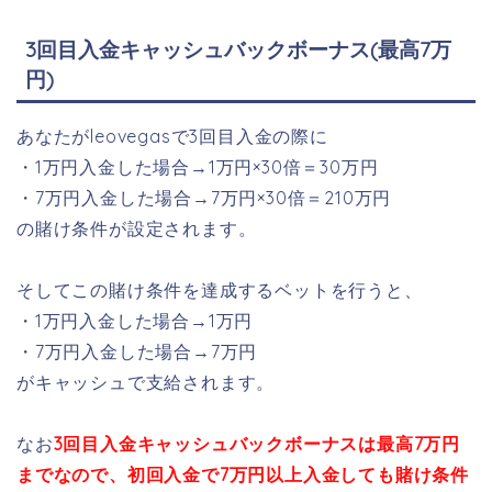
3回目入金キャッシュバックボーナス(最高7万
円)
あなたがleovegasで3回目入金の際に
・1万円入金した場合→1万円×30倍＝30万円
・7万円入金した場合→7万円×30倍＝210万円
の賭け条件が設定されます。
そしてこの賭け条件を達成するベットを行うと、
・1万円入金した場合→1万円
・7万円入金した場合→7万円
がキャッシュで支給されます。
なお
3回目入金キャッシュバックボーナスは最高7万円
までなので、初回入金で7万円以上入金しても賭け条件