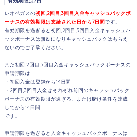
有効期限は7日
レオベガスの
初回,2回目,3回目入金キャッシュバックボ
ーナスの有効期限は支給された日から7日間
です。
有効期限を過ぎると初回,2回目,3回目入金キャッシュバ
ックボーナスは無効になりキャッシュバックはもらえ
ないのでご了承ください。
また初回,2回目,3回目入金キャッシュバックボーナスの
申請期限は
・初回入金は登録から14日間
・2回目,3回目入金はそれぞれ前回のキャッシュバック
ボーナスの有効期限が過ぎる、または賭け条件を達成
してから14日間
です。
申請期限を過ぎると入金キャッシュバックボーナスは