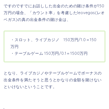
ですのですでにお話しした出金のための賭け条件が150
万円の場合、「カウント率」を考慮したleovegas(レオ
ベガス)の真の出金条件の賭け金は、
・スロット、ライブカジノ 150万円/1.0＝150
万円
・テーブルゲーム 150万円/0.1＝1500万円
となり、ライブカジノやテーブルゲームでボーナスの
出金条件を満たそうと思うとかなりの金額を賭けない
といけないということです。