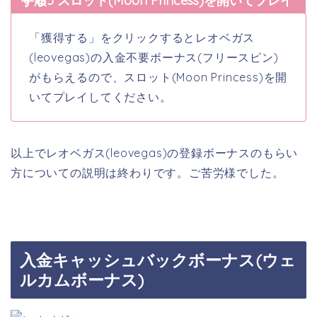
手順5 スロット(Moon Princess)を開いてプレイする
「獲得する」をクリックするとレオベガス
(leovegas)の入金不要ボーナス(フリースピン)
がもらえるので、スロット(Moon Princess)を開
いてプレイしてください。
以上でレオベガス(leovegas)の登録ボーナスのもらい
方についての説明は終わりです。ご苦労様でした。
入金キャッシュバックボーナス(ウェ
ルカムボーナス)