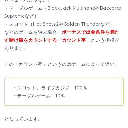
・テーブルゲーム（BlackJack MultihandやBaccarat
Supremeなど）
・スロット（Hot Shots2やGolden Thunderなど）
などのゲームを遊ぶ場合、
ボーナスで出金条件を満た
す賭け額をカウントする「カウント率」
という指標が
あります。
この「カウント率」というのはゲームによって違い、
・スロット、ライブカジノ 100％
・テーブルゲーム 10％
となっています。