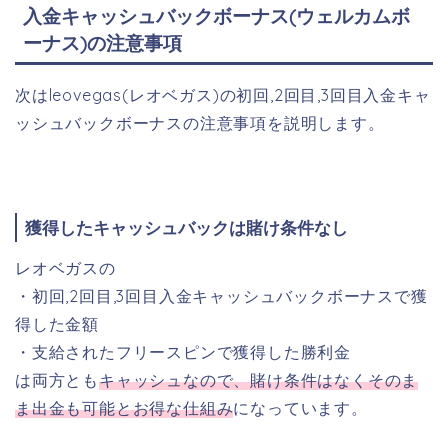
入金キャッシュバックボーナス(ウェルカムボ
ーナス)の注意事項
次はleovegas(レオベガス)の初回,2回目,3回目入金キャ
ッシュバックボーナスの注意事項を説明します。
獲得したキャッシュバックは賭け条件なし
レオベガスの
・初回,2回目,3回目入金キャッシュバックボーナスで獲
得した金額
・支給されたフリースピンで獲得した勝利金
は両方とも
キャッシュなので、賭け条件はなくそのま
ま出金も可能とお得な仕組み
になっています。