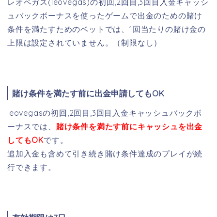
レオベガス(leovegas)の初回,2回目,3回目入金キャッシ
ュバックボーナスを使ったゲームで出金のための賭け
条件を満たすためのベットでは、1回当たりの賭け金の
上限は設定されていません。（制限なし）
賭け条件を満たす前に出金申請してもOK
leovegasの初回,2回目,3回目入金キャッシュバックボ
ーナスでは、
賭け条件を満たす前にキャッシュを出金
してもOK
です。
追加入金も含めて引き続き賭け条件達成のプレイが続
行できます。