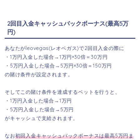
2回目入金キャッシュバックボーナス(最高5万
円)
あなたがleovegas(レオベガス)で2回目入金の際に
・1万円入金した場合→1万円×30倍＝30万円
・5万円入金した場合→5万円×30倍＝150万円
の賭け条件が設定されます。
そしてこの賭け条件を達成するベットを行うと、
・1万円入金した場合→1万円
・5万円入金した場合→5万円
がキャッシュで支給されます。
なお
初回入金キャッシュバックボーナスは最高5万円ま