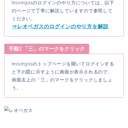
leovegasのログインのやり方については、以下
のページで丁寧に解説していますので参照して
ください。
⇒レオベガスのログインのやり方を解説
手順2 「三」のマークをクリック
leovegasのトップページを開いてログインする
と下の図に示すように画面が表示されるので、
画面左上の「三」のマークをクリックしましょ
う。