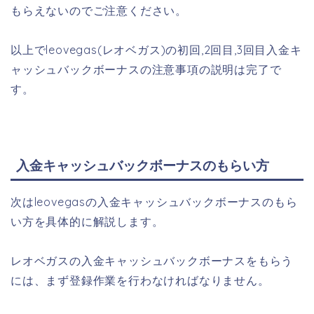
もらえないのでご注意ください。
以上でleovegas(レオベガス)の初回,2回目,3回目入金キ
ャッシュバックボーナスの注意事項の説明は完了で
す。
入金キャッシュバックボーナスのもらい方
次はleovegasの入金キャッシュバックボーナスのもら
い方を具体的に解説します。
レオベガスの入金キャッシュバックボーナスをもらう
には、まず登録作業を行わなければなりません。