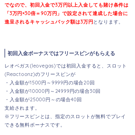
でなので、初回入金で3万円以上入金しても賭け条件は
「3万円×30倍＝90万円」で設定されて達成した場合に
進呈されるキャッシュバック額は3万円
となります。
初回入金ボーナスではフリースピンがもらえる
レオベガス(leovegas)では初回入金すると、スロット
(Reactoonz)のフリースピンが
・入金額が1500円～9999円の場合20回
・入金額が10000円～24999円の場合30回
・入金額が25000円～の場合40回
支給されます。
※フリースピンとは、指定のスロットが無料でプレイ
できる無料ボーナスです。