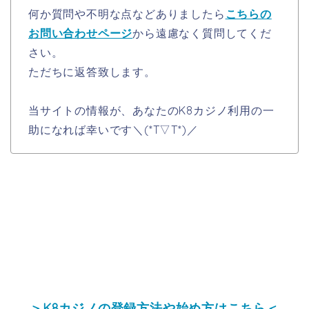
何か質問や不明な点などありましたら
こちらの
お問い合わせページ
から遠慮なく質問してくだ
さい。
ただちに返答致します。
当サイトの情報が、あなたのK8カジノ利用の一
助になれば幸いです＼(*T▽T*)／
＞K8カジノの登録方法や始め方はこちら＜