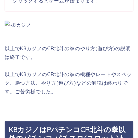
クリックするとゲームが始まります。
以上でK8カジノのCR北斗の拳のやり方(遊び方)の説明
は終了です。
以上でK8カジノのCR北斗の拳の機種やレートやスペッ
ク、勝つ方法、やり方(遊び方)などの解説は終わりで
す。ご苦労様でした。
K8カジノはPパチンコCR北斗の拳以