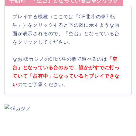
手順10 「空台」となっている台をクリック
プレイする機種（ここでは「CR北斗の拳7 転
生」）をクリックすると下の図に示すような画
面が表示されるので、「空台」となっている台
をクリックしてください。
なおK8カジノのCR北斗の拳で遊べるのは
「空
台」となっている台のみで、誰かがすでに打っ
ていて「占有中」になっているとプレイできな
い
のでご了承ください。