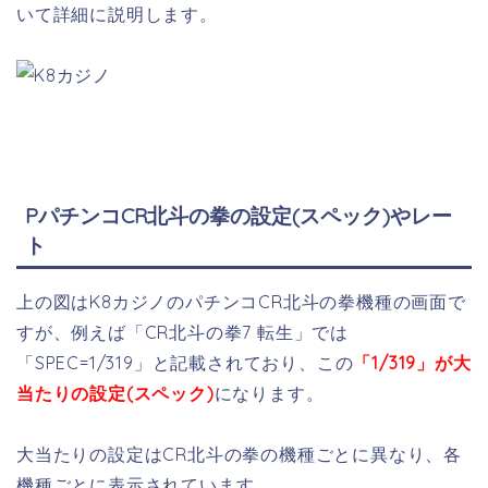
いて詳細に説明します。
PパチンコCR北斗の拳の設定(スペック)やレー
ト
上の図はK8カジノのパチンコCR北斗の拳機種の画面で
すが、例えば「CR北斗の拳7 転生」では
「SPEC=1/319」と記載されており、この
「1/319」が大
当たりの設定(スペック)
になります。
大当たりの設定はCR北斗の拳の機種ごとに異なり、各
機種ごとに表示されています。