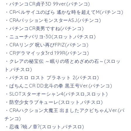
・パチンコCR貞子3D 99ver.(パチンコ)
・CRベルサイユのばら 遙かな時を超えてM(パチンコ)
・CRAパッションモンスターASJ(パチンコ)
・パチンコCR美男ですね(パチンコ)
・ニューチバリヨ-30(スロット,パチスロ)
・CRAリング 呪い再びFPIZ(パチンコ)
・CRデラマイッタ3rd 199R(パチンコ)
・クレアの秘宝伝 ～眠りの塔とめざめの石～(スロッ
ト,パチスロ)
・パチスロ ロスト プラネット 2(パチスロ)
・ぱちんこCR DD北斗の拳 黒王号Ver.(パチンコ)
・SLOTスターオーシャン4(パチスロ,スロット)
・防空少女ラブキューレ(スロット,パチスロ)
・CRAハクション大魔王 出ましたアクビちゃんVer.(パ
チンコ)
・忍魂 ?暁ノ章?(スロット,パチスロ)