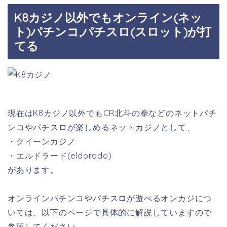
K8カジノ以外でもオンライン(ネッ
ト)パチンコ,パチスロ(スロット)が打
てる
現在はK8カジノ以外でもCR北斗の拳などのネットパチ
ンコやパチスロが楽しめるネットカジノとして、
・クイーンカジノ
・エルドラード(eldorado)
があります。
オンラインパチンコやパチスロが遊べるオンカジにつ
いては、以下のページで具体的に解説していますので
参照してください。