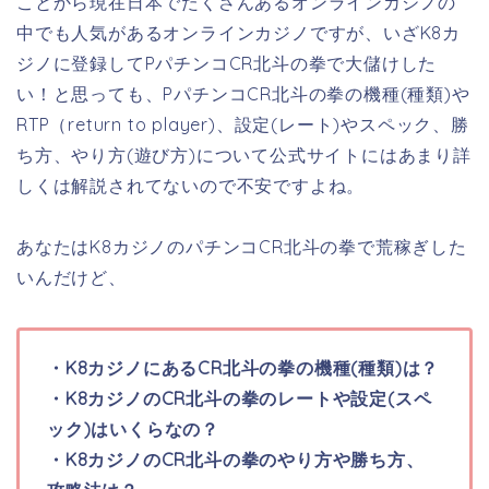
ことから現在日本でたくさんあるオンラインカジノの
中でも人気があるオンラインカジノですが、いざK8カ
ジノに登録してPパチンコCR北斗の拳で大儲けした
い！と思っても、PパチンコCR北斗の拳の機種(種類)や
RTP（return to player)、設定(レート)やスペック、勝
ち方、やり方(遊び方)について公式サイトにはあまり詳
しくは解説されてないので不安ですよね。
あなたはK8カジノのパチンコCR北斗の拳で荒稼ぎした
いんだけど、
・K8カジノにあるCR北斗の拳の機種(種類)は？
・K8カジノのCR北斗の拳のレートや設定(スペ
ック)はいくらなの？
・K8カジノのCR北斗の拳のやり方や勝ち方、