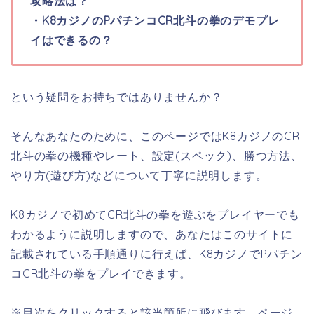
攻略法は？
・K8カジノのPパチンコCR北斗の拳のデモプレ
イはできるの？
という疑問をお持ちではありませんか？
そんなあなたのために、このページではK8カジノのCR
北斗の拳の機種やレート、設定(スペック)、勝つ方法、
やり方(遊び方)などについて丁寧に説明します。
K8カジノで初めてCR北斗の拳を遊ぶをプレイヤーでも
わかるように説明しますので、あなたはこのサイトに
記載されている手順通りに行えば、K8カジノでPパチン
コCR北斗の拳をプレイできます。
※目次をクリックすると該当箇所に飛びます。ページ