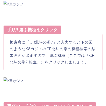
手順9 遊ぶ機種をクリック
検索窓に「CR北斗の拳7」と入力すると下の図
のようなK8カジノのCR北斗の拳の機種検索の結
果画面が出ますので、遊ぶ機種（ここでは「CR
北斗の拳7 転生」）をクリックしましょう。