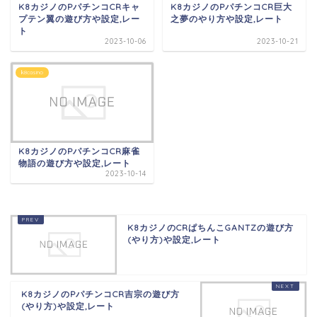
K8カジノのPパチンコCRキャ
K8カジノのPパチンコCR巨大
プテン翼の遊び方や設定,レー
之夢のやり方や設定,レート
ト
2023-10-06
2023-10-21
k8casino
K8カジノのPパチンコCR麻雀
物語の遊び方や設定,レート
2023-10-14
K8カジノのCRぱちんこGANTZの遊び方
(やり方)や設定,レート
K8カジノのPパチンコCR吉宗の遊び方
(やり方)や設定,レート