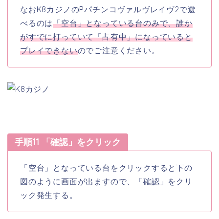
なおK8カジノのPパチンコヴァルヴレイヴ2で遊
べるのは
「空台」となっている台のみで、誰か
がすでに打っていて「占有中」になっていると
プレイできない
のでご注意ください。
手順11 「確認」をクリック
「空台」となっている台をクリックすると下の
図のように画面が出ますので、「確認」をクリ
ック発生する。