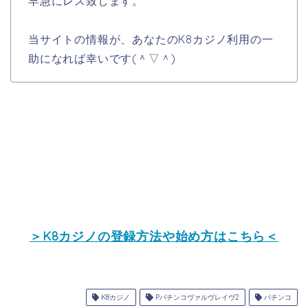
早急にレス致します。
当サイトの情報が、あなたのK8カジノ利用の一
助になれば幸いです(＾▽＾)
＞K8カジノの登録方法や始め方はこちら＜
K8カジノ
Pパチンコヴァルヴレイヴ2
パチンコ