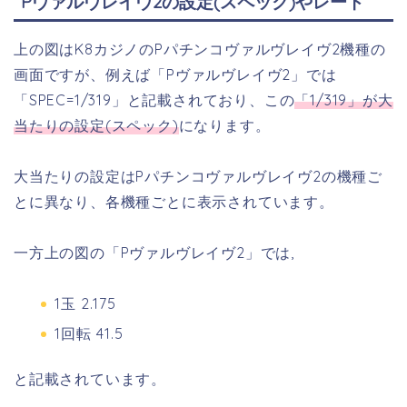
Pヴァルヴレイヴ2の設定(スペック)やレート
上の図はK8カジノのPパチンコヴァルヴレイヴ2機種の
画面ですが、例えば「Pヴァルヴレイヴ2」では
「SPEC=1/319」と記載されており、この
「1/319」が大
当たりの設定(スペック)
になります。
大当たりの設定はPパチンコヴァルヴレイヴ2の機種ご
とに異なり、各機種ごとに表示されています。
一方上の図の「Pヴァルヴレイヴ2」では,
1玉 2.175
1回転 41.5
と記載されています。