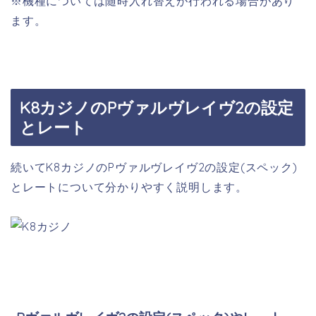
※機種については随時入れ替えが行われる場合があり
ます。
K8カジノのPヴァルヴレイヴ2の設定
とレート
続いてK8カジノのPヴァルヴレイヴ2の設定(スペック)
とレートについて分かりやすく説明します。