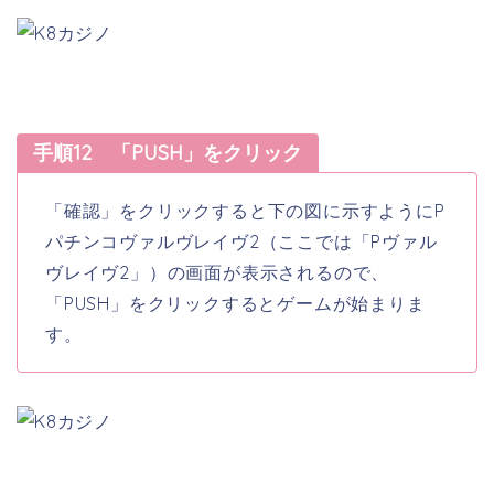
手順12 「PUSH」をクリック
「確認」をクリックすると下の図に示すようにP
パチンコヴァルヴレイヴ2（ここでは「Pヴァル
ヴレイヴ2」）の画面が表示されるので、
「PUSH」をクリックするとゲームが始まりま
す。