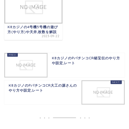
K8カジノの4号機5号機の遊び
方(やり方)や天井,枚数を解説
2023-09-22
K8カジノのPパチンコCR秘宝伝のやり方
や設定,レート
K8カジノのPパチンコCR大工の源さんの
やり方や設定,レート