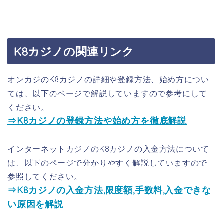
K8カジノの関連リンク
オンカジのK8カジノの詳細や登録方法、始め方につい
ては、以下のページで解説していますので参考にして
ください。
⇒K8カジノの登録方法や始め方を徹底解説
インターネットカジノのK8カジノの入金方法について
は、以下のページで分かりやすく解説していますので
参照してください。
⇒K8カジノの入金方法,限度額,手数料,入金できな
い原因を解説