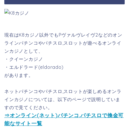
現在はK8カジノ以外でもPヴァルヴレイヴ2などのオン
ラインパチンコやパチスロ,スロットが遊べるオンライ
ンカジノとして、
・クイーンカジノ
・エルドラード(eldorado)
があります。
ネットパチンコやパチスロ,スロットが楽しめるオンラ
インカジノについては、以下のページで説明していま
すので見てください。
⇒オンライン(ネット)パチンコ,パチスロで換金可
能なサイト一覧