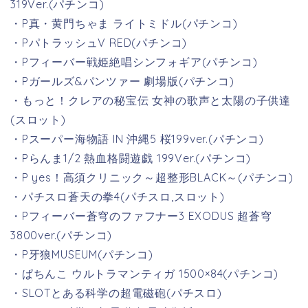
319Ver.(パチンコ)
・P真・黄門ちゃま ライトミドル(パチンコ)
・PパトラッシュV RED(パチンコ)
・Pフィーバー戦姫絶唱シンフォギア(パチンコ)
・Pガールズ&パンツァー 劇場版(パチンコ)
・もっと！クレアの秘宝伝 女神の歌声と太陽の子供達
(スロット)
・Pスーパー海物語 IN 沖縄5 桜199ver.(パチンコ)
・Pらんま1/2 熱血格闘遊戯 199Ver.(パチンコ)
・P yes！高須クリニック～超整形BLACK～(パチンコ)
・パチスロ蒼天の拳4(パチスロ,スロット)
・Pフィーバー蒼穹のファフナー3 EXODUS 超蒼穹
3800ver.(パチンコ)
・P牙狼MUSEUM(パチンコ)
・ぱちんこ ウルトラマンティガ 1500×84(パチンコ)
・SLOTとある科学の超電磁砲(パチスロ)