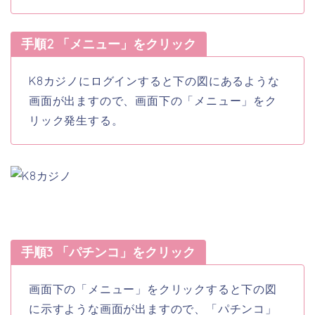
手順2 「メニュー」をクリック
K8カジノにログインすると下の図にあるような
画面が出ますので、画面下の「メニュー」をク
リック発生する。
手順3 「パチンコ」をクリック
画面下の「メニュー」をクリックすると下の図
に示すような画面が出ますので、「パチンコ」