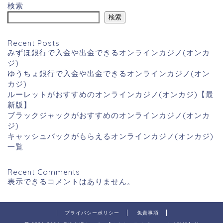
検索
検索
Recent Posts
みずほ銀行で入金や出金できるオンラインカジノ(オンカ
ジ)
ゆうちょ銀行で入金や出金できるオンラインカジノ(オン
カジ)
ルーレットがおすすめのオンラインカジノ(オンカジ)【最
新版】
ブラックジャックがおすすめのオンラインカジノ(オンカ
ジ)
キャッシュバックがもらえるオンラインカジノ(オンカジ)
一覧
Recent Comments
表示できるコメントはありません。
プライバシーポリシー
免責事項