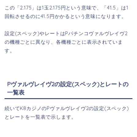
この「2.175」は1玉2.175円という意味で、「41.5」は1
回転させるのに41.5円かかるという意味になります。
設定(スペック)やレートはPパチンコヴァルヴレイヴ2
の機種ごとに異なり、各機種ごとに表示されていま
す。
Pヴァルヴレイヴ2の設定(スペック)とレートの
一覧表
続いてK8カジノのPヴァルヴレイヴ2の設定(スペック)
とレートを一覧表で示します。