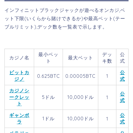
インフィニットブラックジャックが遊べるオンカジ,ベ
ット下限(いくらから賭けできるか)や最高ベット(テー
ブルリミット),デック数を一覧表で示します。
最小ベッ
デッ
公
カジノ名
最大ベット
ト
キ数
式
ビットカ
公
0.625BTC
0.00005BTC
1
ジノ
式
カジノシ
公
ークレッ
5ドル
10,000ドル
1
式
ト
ギャンボ
公
1ドル
10,000ドル
1
ラ
式