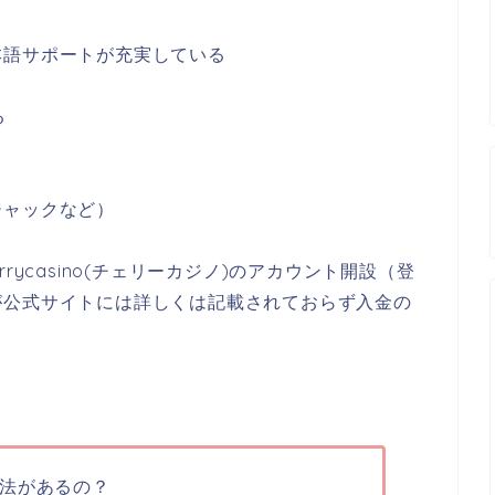
本語サポートが充実している
る
ジャックなど）
rycasino(チェリーカジノ)のアカウント開設（登
が公式サイトには詳しくは記載されておらず入金の
法があるの？