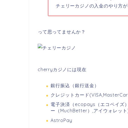
チェリーカジノの入金のやり方が
って思ってませんか？
cherryカジノには現在
銀行振込（銀行送金）
クレジットカード(VISA,MasterCar
電子決済（ecopays（エコペイズ）
ー（MuchBetter）,アイウォレット
AstroPay