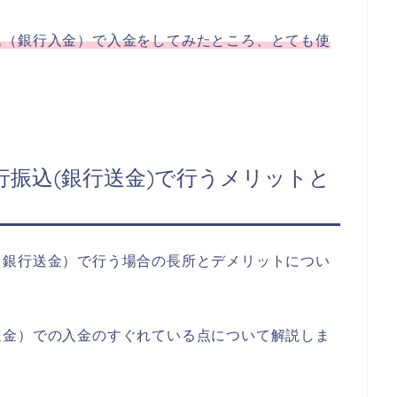
込（銀行入金）で入金をしてみたところ、とても使
振込(銀行送金)で行うメリットと
（銀行送金）で行う場合の長所とデメリットについ
送金）での入金のすぐれている点について解説しま