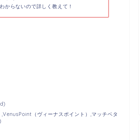
わからないので詳しく教えて！
d)
,VenusPoint（ヴィーナスポイント）,マッチベタ
)