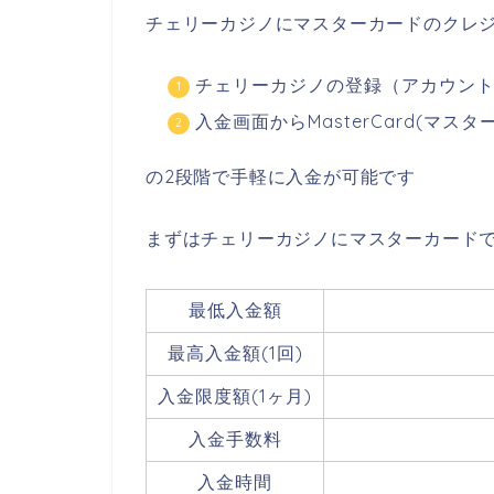
チェリーカジノにマスターカードのクレ
チェリーカジノの登録（アカウン
入金画面からMasterCard(マ
の2段階で手軽に入金が可能です
まずはチェリーカジノにマスターカード
最低入金額
最高入金額(1回)
入金限度額(1ヶ月)
入金手数料
入金時間