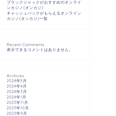
ブラックジャックがおすすめのオンライ
ンカジノ(オンカジ)
キャッシュバックがもらえるオンライン
カジノ(オンカジ)一覧
Recent Comments
表示できるコメントはありません。
Archives
2024年5月
2024年4月
2024年3月
2024年1月
2023年11月
2023年10月
2023年9月