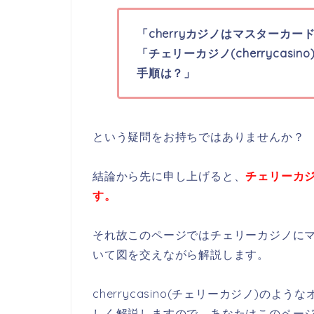
「cherryカジノはマスターカ
「チェリーカジノ(cherrycasin
手順は？」
という疑問をお持ちではありませんか？
結論から先に申し上げると、
チェリーカジ
す。
それ故このページではチェリーカジノにマスタ
いて図を交えながら解説します。
cherrycasino(チェリーカジノ)
しく解説しますので、あなたはこのページに