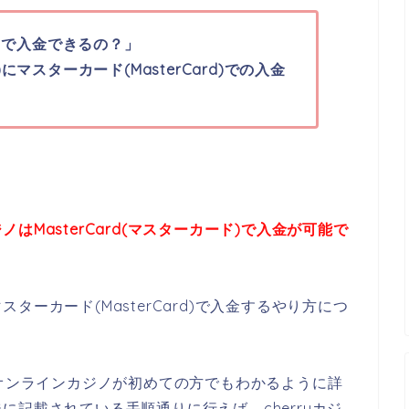
ードで入金できるの？」
o)にマスターカード(MasterCard)での入金
ノはMasterCard(マスターカード)で入金が可能で
ーカード(MasterCard)で入金するやり方につ
のようなオンラインカジノが初めての方でもわかるように詳
記載されている手順通りに行えば、cherryカジ