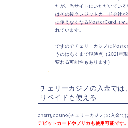
たが、当サイトにいただいている
はその後クレジットカード会社が
に使えなくなるMasterCard
れています。
ですのでチェリーカジノにMaste
うのはあくまで現時点（2021年
変わる可能性もあります)
チェリーカジノの入金では
リペイドも使える
cherrycasino(チェリーカジノ)
デビットカードやプリカも使用可能です