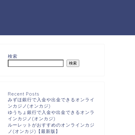
検索
検索
Recent Posts
みずほ銀行で入金や出金できるオンライ
ンカジノ(オンカジ)
ゆうちょ銀行で入金や出金できるオンラ
インカジノ(オンカジ)
ルーレットがおすすめのオンラインカジ
ノ(オンカジ)【最新版】