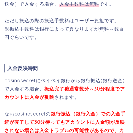
送金）で入金する場合、
入金手数料は無料
です。
ただし振込の際の振込手数料はユーザー負担です。
※振込手数料は銀行によって異なりますが無料～数百
円ぐらいです。
入金反映時間
casinosecretにペイペイ銀行から銀行振込(銀行送金)
で入金する場合、
振込完了後通常数分～30分程度でア
カウントに入金が反映
されます。
なおcasinosecretの
銀行振込（銀行入金）での入金手
続が完了して30分待ってもアカウントに入金額が反映
されない場合は入金トラブルの可能性があるので、カ