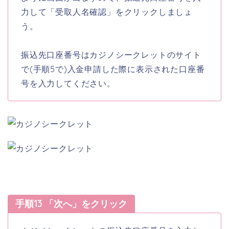
力して「受取人名確認」をクリックしましょ
う。
振込先口座番号はカジノシークレットのサイト
で(手順5で)入金申請した際に表示された口座番
号を入力してください。
手順13 「次へ」をクリック