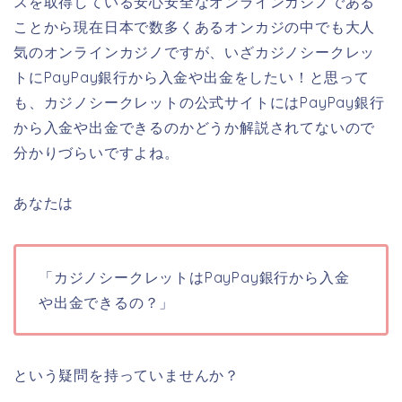
スを取得している安心安全なオンラインカジノである
ことから現在日本で数多くあるオンカジの中でも大人
気のオンラインカジノですが、いざカジノシークレッ
トにPayPay銀行から入金や出金をしたい！と思って
も、カジノシークレットの公式サイトにはPayPay銀行
から入金や出金できるのかどうか解説されてないので
分かりづらいですよね。
あなたは
「カジノシークレットはPayPay銀行から入金
や出金できるの？」
という疑問を持っていませんか？