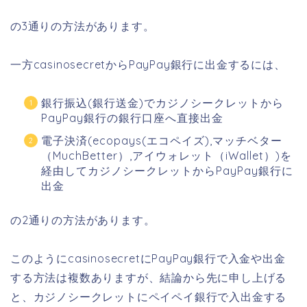
の3通りの方法があります。
一方casinosecretからPayPay銀行に出金するには、
銀行振込(銀行送金)でカジノシークレットから
PayPay銀行の銀行口座へ直接出金
電子決済(ecopays(エコペイズ),マッチベター
（MuchBetter）,アイウォレット（iWallet）)を
経由してカジノシークレットからPayPay銀行に
出金
の2通りの方法があります。
このようにcasinosecretにPayPay銀行で入金や出金
する方法は複数ありますが、結論から先に申し上げる
と、カジノシークレットにペイペイ銀行で入出金する