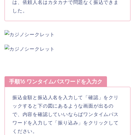
は、依頼人名はカタカナで問題なく振込できま
した。
手順16 ワンタイムパスワードを入力ク
振込金額と振込人名を入力して「確認」をクリ
ックすると下の図にあるような画面が出るの
で、内容を確認していいならばワンタイムパス
ワードを入力して「振り込み」をクリックして
ください。