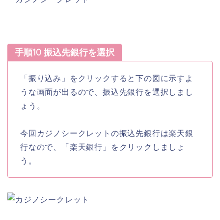
手順10 振込先銀行を選択
「振り込み」をクリックすると下の図に示すよ
うな画面が出るので、振込先銀行を選択しまし
ょう。
今回カジノシークレットの振込先銀行は楽天銀
行なので、「楽天銀行」をクリックしましょ
う。