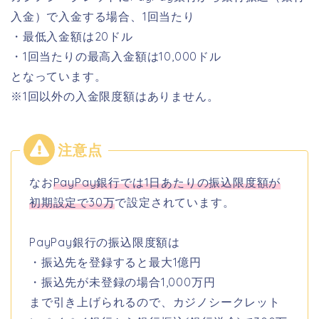
入金）で入金する場合、1回当たり
・最低入金額は20ドル
・1回当たりの最高入金額は10,000ドル
となっています。
※1回以外の入金限度額はありません。
なお
PayPay銀行では1日あたりの振込限度額が
初期設定で30万
で設定されています。
PayPay銀行の振込限度額は
・振込先を登録すると最大1億円
・振込先が未登録の場合1,000万円
まで引き上げられるので、カジノシークレット