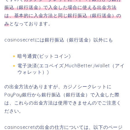
振込（銀行送金）で入金した場合に使える出金方法
は、基本的に入金方法と同じ銀行振込（銀行送金）の
み
となっております。
casinosecretには銀行振込（銀行送金）以外にも
暗号通貨(ビットコイン)
電子決済(エコペイズ,MuchBetter,iWallet（アイ
ウォレット）)
の出金方法がありますが、カジノシークレットに
PayPay銀行から銀行振込（銀行送金）で入金した際
は、これらの出金方法は使用できませんのでご注意く
ださい。
casinosecretの出金の仕方については、以下のページ