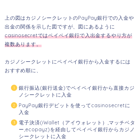
上の図はカジノシークレットのPayPay銀行での入金や
出金の関係を示した図ですが、図にあるように
casinosecretではペイペイ銀行で入出金するやり方が
複数あります。
カジノシークレットにペイペイ銀行から入金するには
おすすめ順に、
銀行振込(銀行送金)でペイペイ銀行から直接カジ
ノシークレットに入金
PayPay銀行デビットを使ってcasinosecretに
入金
電子決済(iWallet（アイウォレット）,マッチベタ
ー,ecopayz)を経由してペイペイ銀行からカジノ
シークレットに入金