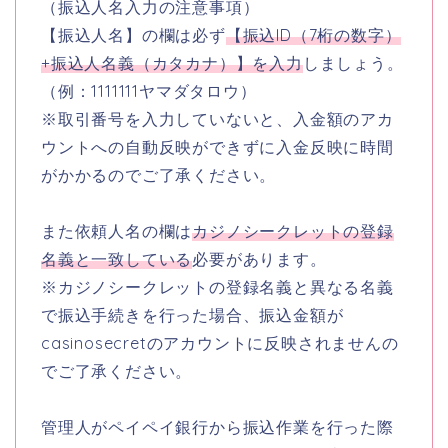
（振込人名入力の注意事項）
【振込人名】の欄は必ず
【振込ID（7桁の数字）
+振込人名義（カタカナ）】を入力
しましょう。
（例：1111111ヤマダタロウ）
※取引番号を入力していないと、入金額のアカ
ウントへの自動反映ができずに入金反映に時間
がかかるのでご了承ください。
また依頼人名の欄は
カジノシークレットの登録
名義と一致している
必要があります。
※カジノシークレットの登録名義と異なる名義
で振込手続きを行った場合、振込金額が
casinosecretのアカウントに反映されませんの
でご了承ください。
管理人がペイペイ銀行から振込作業を行った際