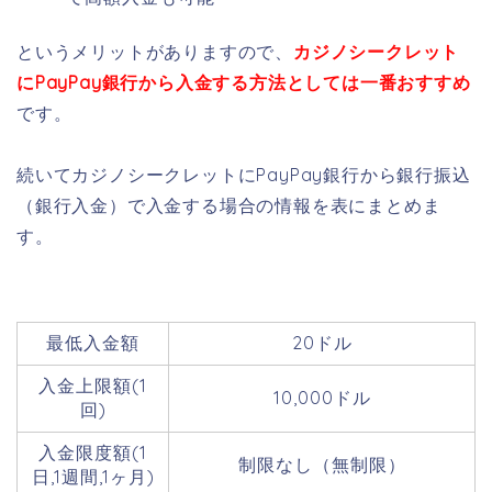
というメリットがありますので、
カジノシークレット
にPayPay銀行から入金する方法としては一番おすすめ
です。
続いてカジノシークレットにPayPay銀行から銀行振込
（銀行入金）で入金する場合の情報を表にまとめま
す。
最低入金額
20ドル
入金上限額(1
10,000ドル
回)
入金限度額(1
制限なし（無制限）
日,1週間,1ヶ月)