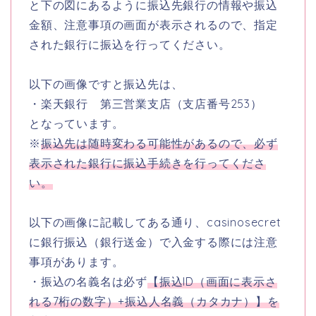
と下の図にあるように振込先銀行の情報や振込
金額、注意事項の画面が表示されるので、指定
された銀行に振込を行ってください。
以下の画像ですと振込先は、
・楽天銀行 第三営業支店（支店番号253）
となっています。
※
振込先は随時変わる可能性があるので、必ず
表示された銀行に振込手続きを行ってくださ
い。
以下の画像に記載してある通り、casinosecret
に銀行振込（銀行送金）で入金する際には注意
事項があります。
・振込の名義名は必ず
【振込ID（画面に表示さ
れる7桁の数字）+振込人名義（カタカナ）】を