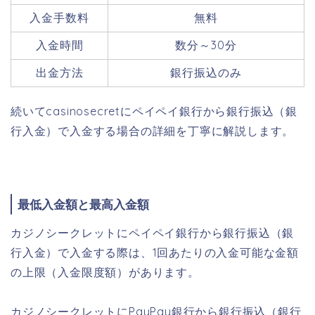
入金手数料
無料
入金時間
数分～30分
出金方法
銀行振込のみ
続いてcasinosecretにペイペイ銀行から銀行振込（銀
行入金）で入金する場合の詳細を丁寧に解説します。
最低入金額と最高入金額
カジノシークレットにペイペイ銀行から銀行振込（銀
行入金）で入金する際は、1回あたりの入金可能な金額
の上限（入金限度額）があります。
カジノシークレットにPayPay銀行から銀行振込（銀行