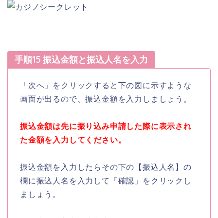
手順15 振込金額と振込人名を入力
「次へ」をクリックすると下の図に示すような
画面が出るので、振込金額を入力しましょう。
振込金額は先に振り込み申請した際に表示され
た金額を入力してください。
振込金額を入力したらその下の【振込人名】の
欄に振込人名を入力して「確認」をクリックし
ましょう。