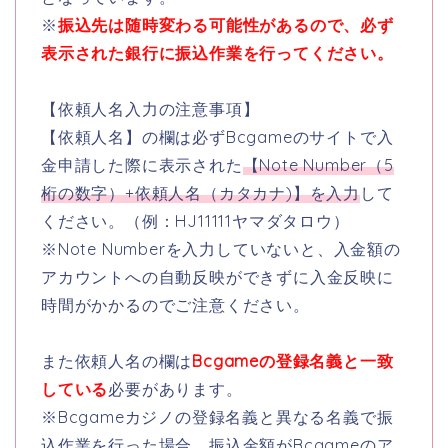
※
振込先は随時変わる可能性があるので、必ず
表示された銀行に振込作業を行ってください。
【依頼人名入力の注意事項】
【依頼人名】の欄は必ずBcgameのサイトで入
金申請した際に表示された
【Note Number（5
桁の数字）+依頼人名（カタカナ)】を入力
して
ください。（例：HJ11111ヤマダタロウ）
※Note Numberを入力していないと、入金額の
アカウントへの自動反映ができずに入金反映に
時間がかかるのでご注意ください。
また依頼人名の欄は
Bcgameの登録名義と一致
している
必要があります。
※Bcgameカジノの登録名義と異なる名義で振
込作業を行った場合、振込金額がBcgameのア