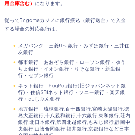
用金庫含む）
になります。
従ってBcgameカジノに銀行振込（銀行送金）で入金
する場合の対応銀行は、
メガバンク 三菱UFJ銀行・みずほ銀行・三井住
友銀行
都市銀行 あおぞら銀行・ローソン銀行・ゆう
ちょ銀行・イオン銀行・りそな銀行・新生銀
行・セブン銀行
ネット銀行 PayPay銀行(旧ジャパンネット銀
行)・住信SBIネット銀行・ソニー銀行・楽天銀
行・auじぶん銀行
地方銀行 琉球銀行,百十四銀行,宮崎太陽銀行,徳
島大正銀行,十八親和銀行,十六銀行,東和銀行,荘内
銀行,北日本銀行,第四北越銀行,もみじ銀行,静岡中
央銀行,山陰合同銀行,福井銀行,京都銀行など日本